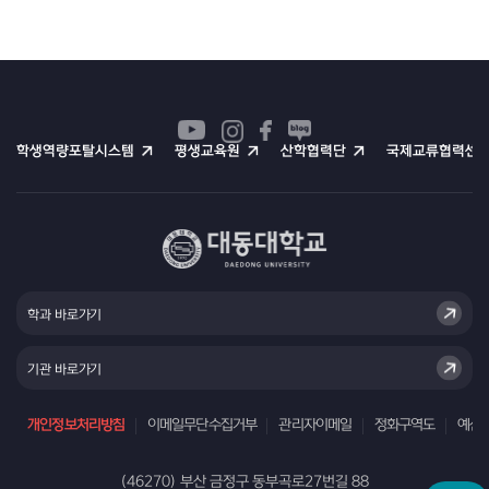
학생역량포탈시스템
평생교육원
산학협력단
국제교류협력센
학과 바로가기
기관 바로가기
개인정보처리방침
이메일무단수집거부
관리자이메일
정화구역도
예산
(46270) 부산 금정구 동부곡로27번길 88