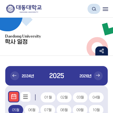
Daedong University
학사 일정
2025
2024년
2026년
01월
02월
03월
04월
05월
06월
07월
08월
09월
10월